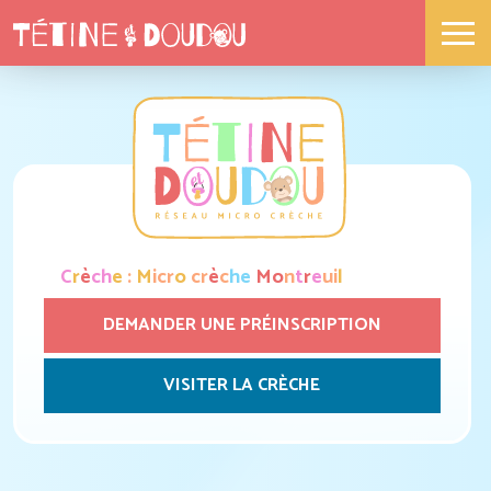
C
r
è
c
h
e
:
M
i
c
r
o
c
r
è
c
h
e
M
o
n
t
r
e
u
i
l
DEMANDER UNE PRÉINSCRIPTION
VISITER LA CRÈCHE