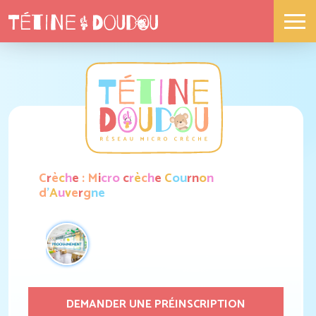
C
r
è
c
h
e
:
M
i
c
r
o
c
r
è
c
h
e
C
o
u
r
n
o
n
d
’
A
u
v
e
r
g
n
e
DEMANDER UNE PRÉINSCRIPTION